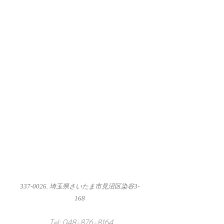
337-0026
. 埼玉県さいたま市見沼区染谷3-
168
Tel:
048-876-8164